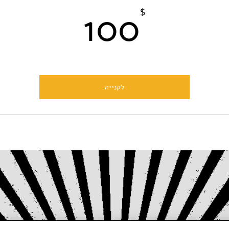
100$
100
$
לקנייה