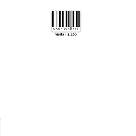
050-3938777
115,460 visits